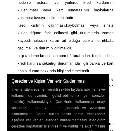
nedenle restoran vb. yerlerde kredi kartlarının
kullanılması veya kart numarasının başkalarına
verilmesi tavsiye edilmemektedir.
Kredi kartının çalınması,kaybolması veya izinsiz
kullanıldığının fark edilmesi gibi durumlarda zaman
kaybedilmeksizin kartın ait olduğu banka ile irtibata
geçilmeli ve durum bildirilmelidir.
http://odeme.kronospan.com.tr/ tarafından tespit edilen
kredi kartı sahtekarlığı durumlarında ilgili banka ve kart
sahibi durum hakkında bilgilendirilmektedir.
İnternet üzerinden yapılan alışverişlerde alışveriş
Çerezler ve Kişisel Verilerin Saklanması
yapılan sitenin adres ve telefon bilgilerinin
İnternet sitemizden en verimli şekilde faydalanabilmeniz ve
doğruluğundan emin olunmalı, gerekirse sitedeki müşteri
kullanıcı deneyiminizi geliştirebilmemiz için çerezler
(cookie) kullanmaktayız. Çerezlerin kullanımına onay
hizmetleri numarası aranarak doğrulama yapılmalıdır.
vermeniz halinde verileriniz işlenecek ve yurtdışına
http://odeme.kronospan.com.tr/
aktarılacaktır. Çerez kullanılmasını tercih etmezseniz
aşağıda yer verilen alandan kullanılmamasını istediğiniz
İş bu sözleşmeden doğabilecek tüm uyuşmazlıkların
çerezleri kapatabilir işlenmesini ve yurtdışına aktarılmasını