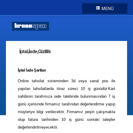
MENÜ
Anasayfa
Türkçe
İptal,İade,Gizlilik
Hizmet Sözleşmeleri
İptal,İade,Gizlilik
İletişim
İptal İade Şartları
TaksitTablosu
Online tahsilat sisteminden 3d veya sanal pos ile
yapılan tahsilatlarda itiraz süreci 10 iş günüdür.Kart
sahibinin tarafımıza iade talebinde bulunmasından 7 iş
günü içerisinde firmamız tarafından değerlendirme yapıp
müşteriye bilgi verilecektir. Firmamız peşin çalışmakta
olup fatura tarihinden 10 iş günü sonraki talepler
değerlendirilmeyecektir.