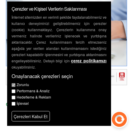
Çerezler ve Kişisel Verilerin Saklanması
İnternet sitemizden en verimli şekilde faydalanabilmeniz ve
kullanıcı deneyiminizi geliştirebilmemiz için çerezler
(cookie) kullanmaktayız. Çerezlerin kullanımına onay
vermeniz halinde verileriniz işlenecek ve yurtdışına
aktarılacaktır. Çerez kullanılmasını tercih etmezseniz
aşağıda yer verilen alandan kullanılmamasını istediğiniz
çerezleri kapatabilir işlenmesini ve yurtdışına aktarılmasını
çerez politikamızı
engelleyebilirsiniz. Detaylı bilgi için
okuyabilirsiniz.
Onaylanacak çerezleri seçin
Zorunlu
Netahsilat |
E-Tahsilat Sistemi
Performans & Analiz
Hedefleme & Reklam
İşlevsel
Çerez Politikası
Çerezleri Kabul Et