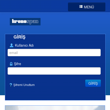
MENÜ
Anasayfa
Diğer
Türkçe
İptal,İade,Gizlilik
GİRİŞ
Hizmet Sözleşmeleri
Kullanıcı Adı
İletişim
TaksitTablosu
Şifre
GİRİŞ
Şifremi Unuttum